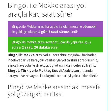
Bingöl ile Mekke arası yol
araçla kaç saat sürer
Bingöl ile Mekke arası karayolu ile olan
mesafe otomobil
ile yaklaşık olarak
1 gün 7 saat
sürmektedir.
Bingöl ile Mekke arası seyahat uçak ile yapılırsa uçuş
süresi
2 saat, 26 dakika
sürer.
Bingöl
ile
Mekke
arası yol güzergahını aşağıdaki haritadan
inceleyebilir ve karayolu vasıtasıyla yol tarifini görebilirsiniz,
ayrıca havayolu ile direkt uçuş rotasını da inceleyebilirsiniz.
Bingöl, Türkiye
ile
Mekke, Suudi Arabistan
arasında
karayolu ve havayolu ile ulaşım harıtası. İyi yolculuklar dileriz.
Bingöl ve Mekke arasındaki mesafe
yol güzergah haritası