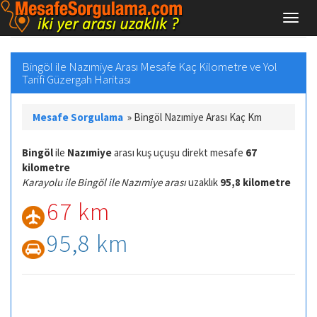
Bingöl ile Nazımiye Arası Mesafe Kaç Kilometre ve Yol
Tarifi Güzergah Haritası
Mesafe Sorgulama
»
Bingöl Nazımiye Arası Kaç Km
Bingöl
ile
Nazımiye
arası kuş uçuşu direkt mesafe
67
kilometre
Karayolu ile Bingöl ile Nazımiye arası
uzaklık
95,8 kilometre
67 km
95,8 km