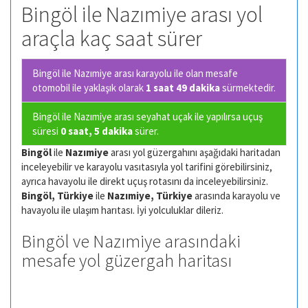
Bingöl ile Nazımiye arası yol
araçla kaç saat sürer
Bingöl ile Nazımiye arası karayolu ile olan
mesafe
otomobil ile yaklaşık olarak
1 saat 49 dakika
sürmektedir.
Bingöl ile Nazımiye arası seyahat uçak ile yapılırsa uçuş
süresi
0 saat, 5 dakika
sürer.
Bingöl
ile
Nazımiye
arası yol güzergahını aşağıdaki haritadan
inceleyebilir ve karayolu vasıtasıyla yol tarifini görebilirsiniz,
ayrıca havayolu ile direkt uçuş rotasını da inceleyebilirsiniz.
Bingöl, Türkiye
ile
Nazımiye, Türkiye
arasında karayolu ve
havayolu ile ulaşım harıtası. İyi yolculuklar dileriz.
Bingöl ve Nazımiye arasındaki
mesafe yol güzergah haritası