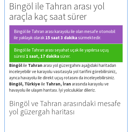
Bingöl ile Tahran arası yol
araçla kaç saat sürer
Bingöl ile Tahran arası karayolu ile olan
mesafe otomobil
ile yaklaşık olarak
15 saat 3 dakika
sürmektedir.
Bingöl ile Tahran arası seyahat uçak ile yapılırsa uçuş
süresi
1 saat, 17 dakika
sürer.
Bingöl
ile
Tahran
arası yol güzergahını aşağıdaki haritadan
inceleyebilir ve karayolu vasıtasıyla yol tarifini görebilirsiniz,
ayrıca havayolu ile direkt uçuş rotasını da inceleyebilirsiniz.
Bingöl, Türkiye
ile
Tahran, İran
arasında karayolu ve
havayolu ile ulaşım harıtası. İyi yolculuklar dileriz.
Bingöl ve Tahran arasındaki mesafe
yol güzergah haritası