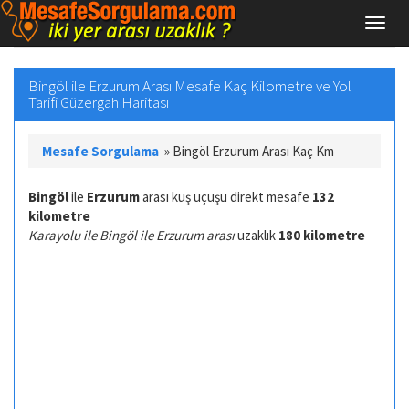
Bingöl ile Erzurum Arası Mesafe Kaç Kilometre ve Yol
Tarifi Güzergah Haritası
Mesafe Sorgulama
»
Bingöl Erzurum Arası Kaç Km
Bingöl
ile
Erzurum
arası kuş uçuşu direkt mesafe
132
kilometre
Karayolu ile Bingöl ile Erzurum arası
uzaklık
180 kilometre