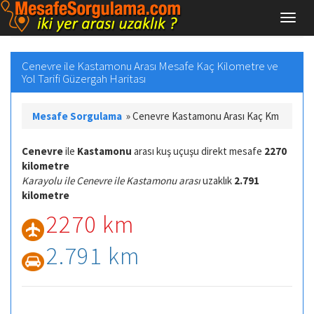
Cenevre ile Kastamonu Arası Mesafe Kaç Kilometre ve
Yol Tarifi Güzergah Haritası
Mesafe Sorgulama
»
Cenevre Kastamonu Arası Kaç Km
Cenevre
ile
Kastamonu
arası kuş uçuşu direkt mesafe
2270
kilometre
Karayolu ile Cenevre ile Kastamonu arası
uzaklık
2.791
kilometre
2270 km
2.791 km