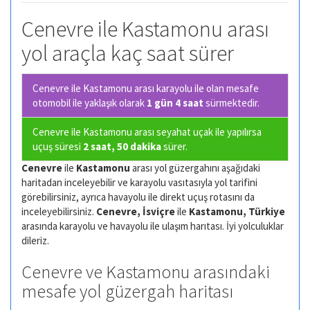
Cenevre ile Kastamonu arası
yol araçla kaç saat sürer
Cenevre ile Kastamonu arası karayolu ile olan
mesafe
otomobil ile yaklaşık olarak
1 gün 4 saat
sürmektedir.
Cenevre ile Kastamonu arası seyahat uçak ile yapılırsa
uçuş süresi
2 saat, 50 dakika
sürer.
Cenevre
ile
Kastamonu
arası yol güzergahını aşağıdaki
haritadan inceleyebilir ve karayolu vasıtasıyla yol tarifini
görebilirsiniz, ayrıca havayolu ile direkt uçuş rotasını da
inceleyebilirsiniz.
Cenevre, İsviçre
ile
Kastamonu, Türkiye
arasında karayolu ve havayolu ile ulaşım harıtası. İyi yolculuklar
dileriz.
Cenevre ve Kastamonu arasındaki
mesafe yol güzergah haritası