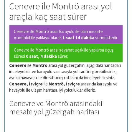
Cenevre ile Montrö arası yol
araçla kaç saat sürer
Cenevre ile Montrö arası karayolu ile olan
mesafe
otomobil ile yaklaşık olarak
1 saat 14 dakika
sürmektedir.
Cenevre ile Montrö arası seyahat uçak ile yapılırsa uçuş
süresi
0 saat, 4 dakika
sürer.
Cenevre
ile
Montrö
arası yol güzergahını aşağıdaki haritadan
inceleyebilir ve karayolu vasıtasıyla yol tarifini görebilirsiniz,
ayrıca havayolu ile direkt uçuş rotasını da inceleyebilirsiniz.
Cenevre, İsviçre
ile
Montrö, İsviçre
arasında karayolu ve
havayolu ile ulaşım harıtası. İyi yolculuklar dileriz.
Cenevre ve Montrö arasındaki
mesafe yol güzergah haritası