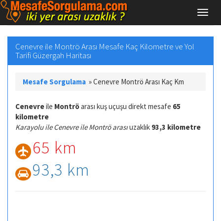
Cenevre ile Montrö Arası Mesafe Kaç Kilometre ve Yol
Tarifi Güzergah Haritası
Mesafe Sorgulama
»
Cenevre Montrö Arası Kaç Km
Cenevre
ile
Montrö
arası kuş uçuşu direkt mesafe
65
kilometre
Karayolu ile Cenevre ile Montrö arası
uzaklık
93,3 kilometre
65 km
93,3 km