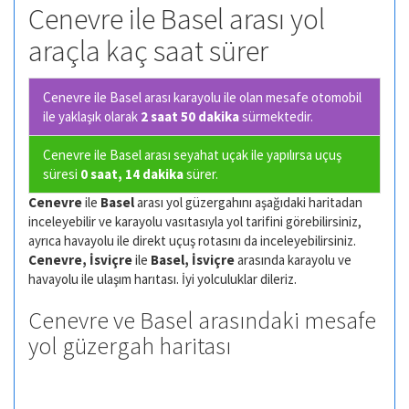
Cenevre ile Basel arası yol
araçla kaç saat sürer
Cenevre ile Basel arası karayolu ile olan
mesafe otomobil
ile yaklaşık olarak
2 saat 50 dakika
sürmektedir.
Cenevre ile Basel arası seyahat uçak ile yapılırsa uçuş
süresi
0 saat, 14 dakika
sürer.
Cenevre
ile
Basel
arası yol güzergahını aşağıdaki haritadan
inceleyebilir ve karayolu vasıtasıyla yol tarifini görebilirsiniz,
ayrıca havayolu ile direkt uçuş rotasını da inceleyebilirsiniz.
Cenevre, İsviçre
ile
Basel, İsviçre
arasında karayolu ve
havayolu ile ulaşım harıtası. İyi yolculuklar dileriz.
Cenevre ve Basel arasındaki mesafe
yol güzergah haritası