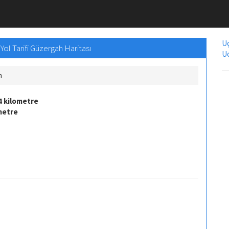
Uç
ol Tarifi Güzergah Haritası
Uc
m
4 kilometre
metre