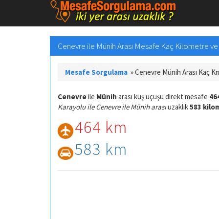
Cenevre ile Münih Arası Mesafe Kaç Kilometre ve Y
Mesafe Sorgulama
»
Cenevre Münih Arası Kaç K
Cenevre
ile
Münih
arası kuş uçuşu direkt mesafe
46
Karayolu ile Cenevre ile Münih arası
uzaklık
583 kilo
464 km
583 km