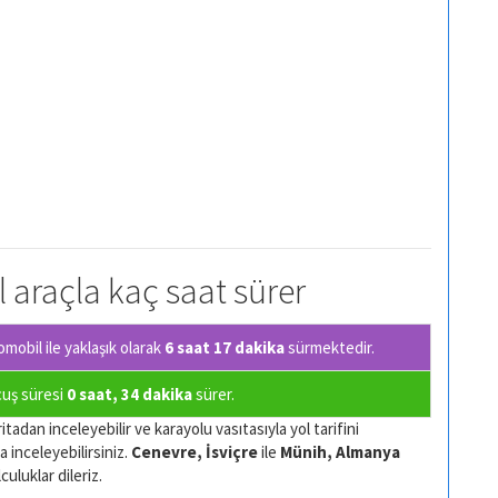
l araçla kaç saat sürer
mobil ile yaklaşık olarak
6 saat 17 dakika
sürmektedir.
çuş süresi
0 saat, 34 dakika
sürer.
tadan inceleyebilir ve karayolu vasıtasıyla yol tarifini
a inceleyebilirsiniz.
Cenevre, İsviçre
ile
Münih, Almanya
culuklar dileriz.