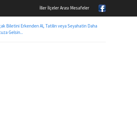
İller İlçeler Arası Mesafeler
ak Biletini Erkenden Al, Tatilin veya Seyahatin Daha
uza Gelsin...