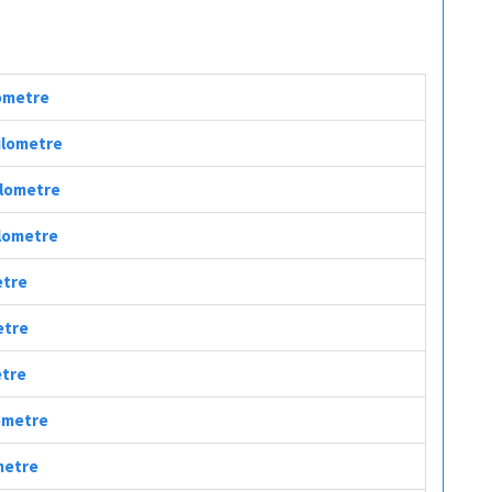
lometre
Kilometre
ilometre
ilometre
etre
etre
etre
lometre
ometre