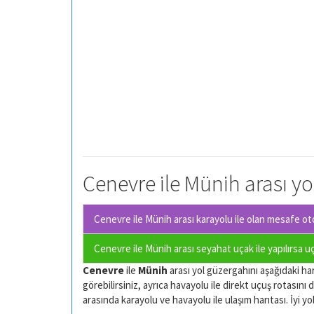
Cenevre ile Münih arası yo
Cenevre ile Münih arası karayolu ile olan
mesafe oto
Cenevre ile Münih arası seyahat uçak ile yapılırsa u
Cenevre
ile
Münih
arası yol güzergahını aşağıdaki hari
görebilirsiniz, ayrıca havayolu ile direkt uçuş rotasını d
arasında karayolu ve havayolu ile ulaşım harıtası. İyi yol