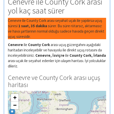
Cenevre ile County Cork arası
yol kaç saat sürer
Cenevre ile County Cork arası seyahat uçak ile yapılırsa uçuş
süresi
1 saat, 35 dakika
sürer. Bu süre rötarsız, aktarmasız
ve hava şartlarının normal olduğu sadece havada geçen direkt
uçuç süresidir.
Cenevre
ile
County Cork
arası uçuş güzergahını aşağıdaki
haritadan inceleyebilir ve havayolu ile direkt uçuş rotasını da
inceleyebilirsiniz.
Cenevre, İsviçre
ile
County Cork, İrlanda
arası uçak ile seyahat edenler için ulaşım harıtası. İyi yolculuklar
dileriz.
Cenevre ve County Cork arası uçuş
haritası
+
−