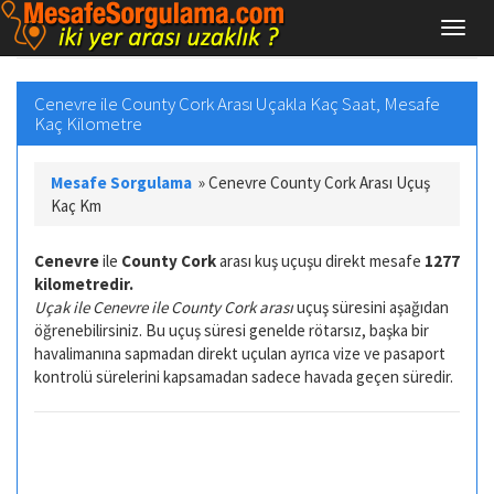
Cenevre ile County Cork Arası Uçakla Kaç Saat, Mesafe
Kaç Kilometre
Mesafe Sorgulama
»
Cenevre County Cork Arası Uçuş
Kaç Km
Cenevre
ile
County Cork
arası kuş uçuşu direkt mesafe
1277
kilometredir.
Uçak ile Cenevre ile County Cork arası
uçuş süresini aşağıdan
öğrenebilirsiniz. Bu uçuş süresi genelde rötarsız, başka bir
havalimanına sapmadan direkt uçulan ayrıca vize ve pasaport
kontrolü sürelerini kapsamadan sadece havada geçen süredir.