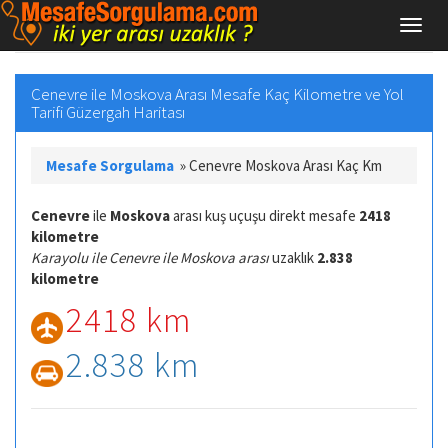
Cenevre ile Moskova Arası Mesafe Kaç Kilometre ve Yol
Tarifi Güzergah Haritası
Mesafe Sorgulama
»
Cenevre Moskova Arası Kaç Km
Cenevre
ile
Moskova
arası kuş uçuşu direkt mesafe
2418
kilometre
Karayolu ile Cenevre ile Moskova arası
uzaklık
2.838
kilometre
2418 km
2.838 km