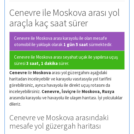
Cenevre ile Moskova arası yol
araçla kaç saat sürer
Cenevre ile Moskova arası karayolu ile olan
mesafe
otomobil ile yaklaşık olarak
1 gün 5 saat
sürmektedir.
Cenevre ile Moskova arası seyahat uçak ile yapılırsa uçuş
süresi
3 saat, 1 dakika
sürer.
Cenevre
ile
Moskova
arası yol güzergahını aşağıdaki
haritadan inceleyebilir ve karayolu vasıtasıyla yol tarifini
görebilirsiniz, ayrıca havayolu ile direkt uçuş rotasını da
inceleyebilirsiniz.
Cenevre, İsviçre
ile
Moskova, Rusya
arasında karayolu ve havayolu ile ulaşım harıtası. İyi yolculuklar
dileriz.
Cenevre ve Moskova arasındaki
mesafe yol güzergah haritası