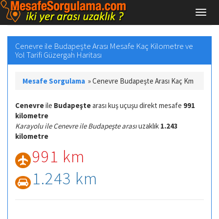
Cenevre ile Budapeşte Arası Mesafe Kaç Kilometre ve
Yol Tarifi Güzergah Haritası
Mesafe Sorgulama
»
Cenevre Budapeşte Arası Kaç Km
Cenevre
ile
Budapeşte
arası kuş uçuşu direkt mesafe
991
kilometre
Karayolu ile Cenevre ile Budapeşte arası
uzaklık
1.243
kilometre
991 km
1.243 km