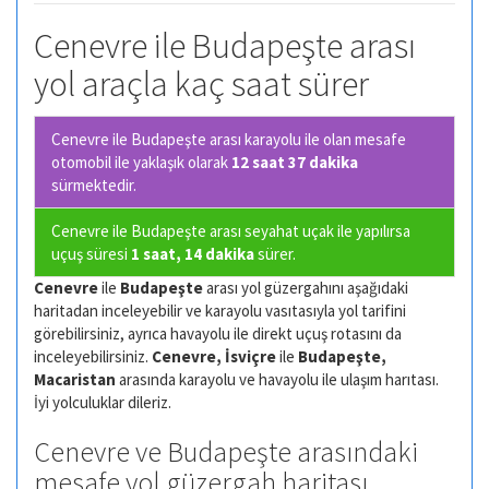
Cenevre ile Budapeşte arası
yol araçla kaç saat sürer
Cenevre ile Budapeşte arası karayolu ile olan
mesafe
otomobil ile yaklaşık olarak
12 saat 37 dakika
sürmektedir.
Cenevre ile Budapeşte arası seyahat uçak ile yapılırsa
uçuş süresi
1 saat, 14 dakika
sürer.
Cenevre
ile
Budapeşte
arası yol güzergahını aşağıdaki
haritadan inceleyebilir ve karayolu vasıtasıyla yol tarifini
görebilirsiniz, ayrıca havayolu ile direkt uçuş rotasını da
inceleyebilirsiniz.
Cenevre, İsviçre
ile
Budapeşte,
Macaristan
arasında karayolu ve havayolu ile ulaşım harıtası.
İyi yolculuklar dileriz.
Cenevre ve Budapeşte arasındaki
mesafe yol güzergah haritası