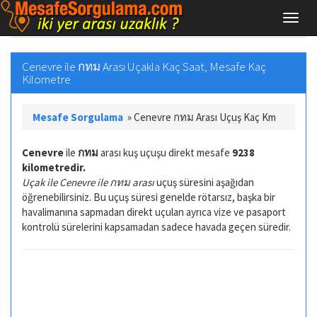
Cenevre ile กทม Arası Uçakla Kaç Saat, Mesafe Kaç
Kilometre
Mesafe Sorgulama
»
Cenevre กทม Arası Uçuş Kaç Km
Cenevre
ile
กทม
arası kuş uçuşu direkt mesafe
9238
kilometredir.
Uçak ile Cenevre ile กทม arası
uçuş süresini aşağıdan
öğrenebilirsiniz. Bu uçuş süresi genelde rötarsız, başka bir
havalimanına sapmadan direkt uçulan ayrıca vize ve pasaport
kontrolü sürelerini kapsamadan sadece havada geçen süredir.