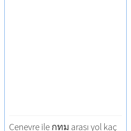
Cenevre ile กทม arası yol kaç