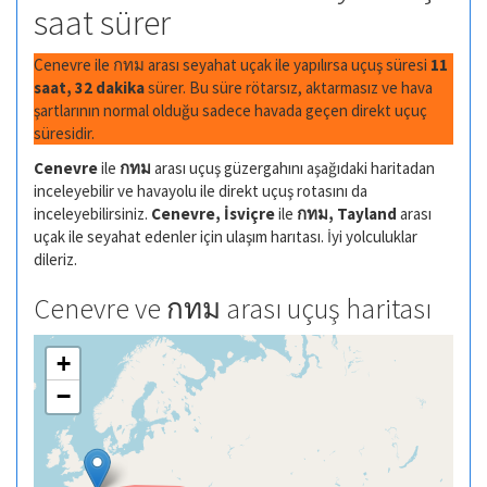
saat sürer
Cenevre ile กทม arası seyahat uçak ile yapılırsa uçuş süresi
11
saat, 32 dakika
sürer. Bu süre rötarsız, aktarmasız ve hava
şartlarının normal olduğu sadece havada geçen direkt uçuç
süresidir.
Cenevre
ile
กทม
arası uçuş güzergahını aşağıdaki haritadan
inceleyebilir ve havayolu ile direkt uçuş rotasını da
inceleyebilirsiniz.
Cenevre, İsviçre
ile
กทม, Tayland
arası
uçak ile seyahat edenler için ulaşım harıtası. İyi yolculuklar
dileriz.
Cenevre ve กทม arası uçuş haritası
+
−