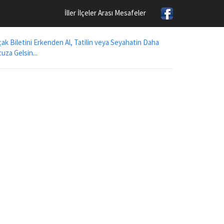
İller İlçeler Arası Mesafeler
ak Biletini Erkenden Al, Tatilin veya Seyahatin Daha
uza Gelsin...