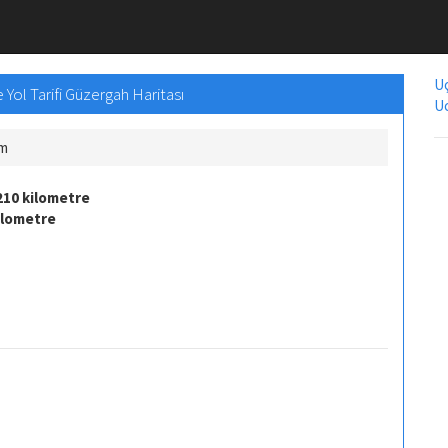
Uç
Yol Tarifi Güzergah Haritası
Uc
Km
210 kilometre
ilometre