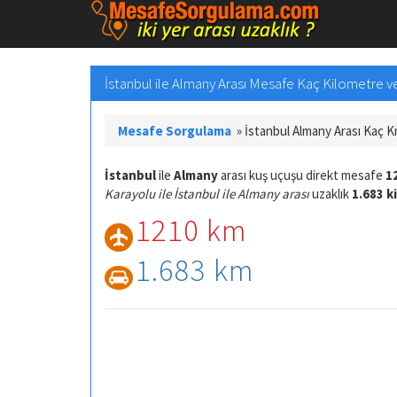
İstanbul ile Almany Arası Mesafe Kaç Kilometre ve 
Mesafe Sorgulama
»
İstanbul Almany Arası Kaç 
İstanbul
ile
Almany
arası kuş uçuşu direkt mesafe
1
Karayolu ile İstanbul ile Almany arası
uzaklık
1.683 k
1210 km
1.683 km