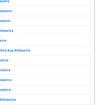
ometre
ilometre
lometre
Kilometre
metre
afesi Kaç Kilometre
ometre
lometre
ilometre
lometre
ç Kilometre