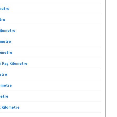
ometre
tre
Kilometre
lometre
lometre
si Kaç Kilometre
metre
lometre
metre
ç Kilometre