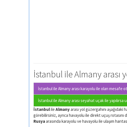
İstanbul ile Almany arası y
İstanbul ile Almany arası karayolu ile olan
mesafe oto
İstanbul ile Almany arası seyahat uçak ile yapılırsa 
İstanbul
ile
Almany
arası yol güzergahını aşağıdaki ha
görebilirsiniz, ayrıca havayolu ile direkt uçuş rotasını d
Rusya
arasında karayolu ve havayolu ile ulaşım harıtası. 