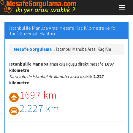
İstanbul ile Manuba Arası Mesafe Kaç Kilometre ve Yol
Tarifi Güzergah Haritası
Mesafe Sorgulama
»
İstanbul Manuba Arası Kaç Km
İstanbul
ile
Manuba
arası kuş uçuşu direkt mesafe
1697
kilometre
Karayolu ile İstanbul ile Manuba arası
uzaklık
2.227
kilometre
1697 km
2.227 km