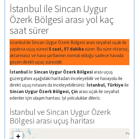
İstanbul ile Sincan Uygur
Özerk Bölgesi arası yol kaç
saat sürer
İstanbul ile Sincan Uygur Özerk Bölgesi arası seyahat uçak ile
yapılırsa uçuş süresi
5 saat, 57 dakika
sürer. Bu süre rötarsız,
aktarmasız ve hava şartlarının normal olduğu sadece havada
geçen direkt uçuç süresidir.
İstanbul
ile
Sincan Uygur Özerk Bölgesi
arası uçuş
güzergahını aşağıdaki haritadan inceleyebilir ve havayolu ile
direkt uçuş rotasını da inceleyebilirsiniz.
İstanbul, Türkiye
ile
Sincan Uygur Özerk Bölgesi, Çin
arası uçak ile seyahat
edenler için ulaşım harıtası. İyi yolculuklar dileriz.
İstanbul ve Sincan Uygur Özerk
Bölgesi arası uçuş haritası
+