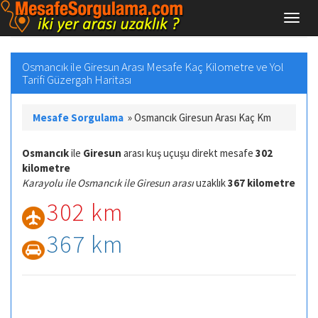
Osmancık ile Giresun Arası Mesafe Kaç Kilometre ve Yol
Tarifi Güzergah Haritası
Mesafe Sorgulama
»
Osmancık Giresun Arası Kaç Km
Osmancık
ile
Giresun
arası kuş uçuşu direkt mesafe
302
kilometre
Karayolu ile Osmancık ile Giresun arası
uzaklık
367 kilometre
302 km
367 km