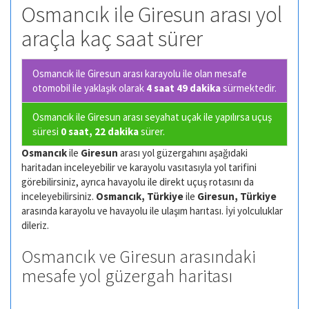
Osmancık ile Giresun arası yol
araçla kaç saat sürer
Osmancık ile Giresun arası karayolu ile olan
mesafe
otomobil ile yaklaşık olarak
4 saat 49 dakika
sürmektedir.
Osmancık ile Giresun arası seyahat uçak ile yapılırsa uçuş
süresi
0 saat, 22 dakika
sürer.
Osmancık
ile
Giresun
arası yol güzergahını aşağıdaki
haritadan inceleyebilir ve karayolu vasıtasıyla yol tarifini
görebilirsiniz, ayrıca havayolu ile direkt uçuş rotasını da
inceleyebilirsiniz.
Osmancık, Türkiye
ile
Giresun, Türkiye
arasında karayolu ve havayolu ile ulaşım harıtası. İyi yolculuklar
dileriz.
Osmancık ve Giresun arasındaki
mesafe yol güzergah haritası