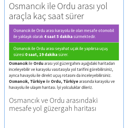
Osmancık ile Ordu arası yol
araçla kaç saat sürer
Osmancık ile Ordu arası karayolu ile olan
mesafe otomobil
ile yaklaşık olarak
4 saat 5 dakika
sürmektedir.
Osmancık ile Ordu arası seyahat uçak ile yapılırsa uçuş
süresi
0 saat, 19 dakika
sürer.
Osmancık
ile
Ordu
arası yol güzergahını aşağıdaki haritadan
inceleyebilir ve karayolu vasıtasıyla yol tarifini görebilirsiniz,
ayrıca havayolu ile direkt uçuş rotasını da inceleyebilirsiniz.
Osmancık, Türkiye
ile
Ordu, Türkiye
arasında karayolu ve
havayolu ile ulaşım harıtası. İyi yolculuklar dileriz.
Osmancık ve Ordu arasındaki
mesafe yol güzergah haritası