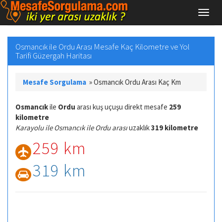
Osmancık ile Ordu Arası Mesafe Kaç Kilometre ve Yol
Tarifi Güzergah Haritası
Mesafe Sorgulama
»
Osmancık Ordu Arası Kaç Km
Osmancık
ile
Ordu
arası kuş uçuşu direkt mesafe
259
kilometre
Karayolu ile Osmancık ile Ordu arası
uzaklık
319 kilometre
259 km
319 km