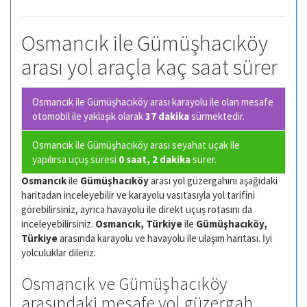
Osmancık ile Gümüşhacıköy
arası yol araçla kaç saat sürer
Osmancık ile Gümüşhacıköy arası karayolu ile olan
mesafe
otomobil ile yaklaşık olarak
37 dakika
sürmektedir.
Osmancık ile Gümüşhacıköy arası seyahat uçak ile
yapılırsa uçuş süresi
0 saat, 2 dakika
sürer.
Osmancık
ile
Gümüşhacıköy
arası yol güzergahını aşağıdaki
haritadan inceleyebilir ve karayolu vasıtasıyla yol tarifini
görebilirsiniz, ayrıca havayolu ile direkt uçuş rotasını da
inceleyebilirsiniz.
Osmancık, Türkiye
ile
Gümüşhacıköy,
Türkiye
arasında karayolu ve havayolu ile ulaşım harıtası. İyi
yolculuklar dileriz.
Osmancık ve Gümüşhacıköy
arasındaki mesafe yol güzergah