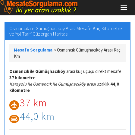
Osmancık ile Gümüşhacıköy Arası Mesafe Kaç Kilometre
ve Yol Tarifi Güzergah Haritası
Mesafe Sorgulama
»
Osmancık Gümüşhacıköy Arası Kaç
Km
Osmancık
ile
Gümüşhacıköy
arası kuş uçuşu direkt mesafe
37 kilometre
Karayolu ile Osmancık ile Gümüşhacıköy arası
uzaklık
44,0
kilometre
37 km
44,0 km