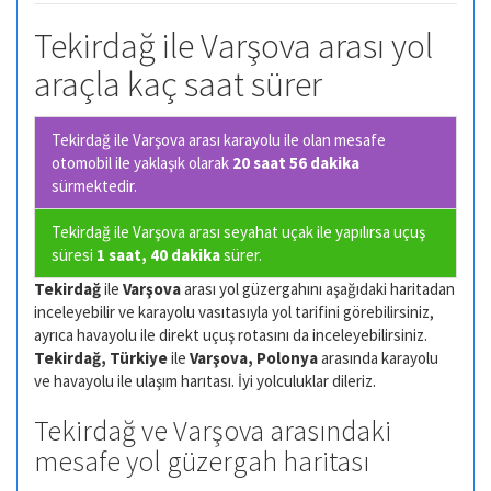
Tekirdağ ile Varşova arası yol
araçla kaç saat sürer
Tekirdağ ile Varşova arası karayolu ile olan
mesafe
otomobil ile yaklaşık olarak
20 saat 56 dakika
sürmektedir.
Tekirdağ ile Varşova arası seyahat uçak ile yapılırsa uçuş
süresi
1 saat, 40 dakika
sürer.
Tekirdağ
ile
Varşova
arası yol güzergahını aşağıdaki haritadan
inceleyebilir ve karayolu vasıtasıyla yol tarifini görebilirsiniz,
ayrıca havayolu ile direkt uçuş rotasını da inceleyebilirsiniz.
Tekirdağ, Türkiye
ile
Varşova, Polonya
arasında karayolu
ve havayolu ile ulaşım harıtası. İyi yolculuklar dileriz.
Tekirdağ ve Varşova arasındaki
mesafe yol güzergah haritası