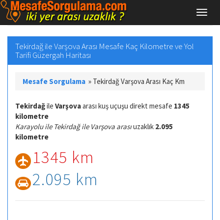
Tekirdağ ile Varşova Arası Mesafe Kaç Kilometre ve Yol
Tarifi Güzergah Haritası
Mesafe Sorgulama
»
Tekirdağ Varşova Arası Kaç Km
Tekirdağ
ile
Varşova
arası kuş uçuşu direkt mesafe
1345
kilometre
Karayolu ile Tekirdağ ile Varşova arası
uzaklık
2.095
kilometre
1345 km
2.095 km