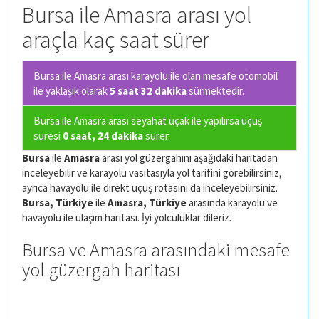
Bursa ile Amasra arası yol
araçla kaç saat sürer
Bursa ile Amasra arası karayolu ile olan
mesafe otomobil
ile yaklaşık olarak
5 saat 32 dakika
sürmektedir.
Bursa ile Amasra arası seyahat uçak ile yapılırsa uçuş
süresi
0 saat, 24 dakika
sürer.
Bursa
ile
Amasra
arası yol güzergahını aşağıdaki haritadan
inceleyebilir ve karayolu vasıtasıyla yol tarifini görebilirsiniz,
ayrıca havayolu ile direkt uçuş rotasını da inceleyebilirsiniz.
Bursa, Türkiye
ile
Amasra, Türkiye
arasında karayolu ve
havayolu ile ulaşım harıtası. İyi yolculuklar dileriz.
Bursa ve Amasra arasındaki mesafe
yol güzergah haritası