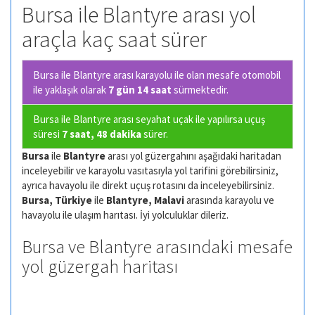
Bursa ile Blantyre arası yol
araçla kaç saat sürer
Bursa ile Blantyre arası karayolu ile olan
mesafe otomobil
ile yaklaşık olarak
7 gün 14 saat
sürmektedir.
Bursa ile Blantyre arası seyahat uçak ile yapılırsa uçuş
süresi
7 saat, 48 dakika
sürer.
Bursa
ile
Blantyre
arası yol güzergahını aşağıdaki haritadan
inceleyebilir ve karayolu vasıtasıyla yol tarifini görebilirsiniz,
ayrıca havayolu ile direkt uçuş rotasını da inceleyebilirsiniz.
Bursa, Türkiye
ile
Blantyre, Malavi
arasında karayolu ve
havayolu ile ulaşım harıtası. İyi yolculuklar dileriz.
Bursa ve Blantyre arasındaki mesafe
yol güzergah haritası