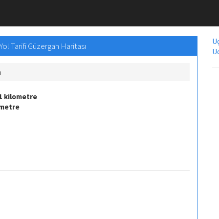
Uç
Yol Tarifi Güzergah Haritası
Uc
m
1 kilometre
ometre