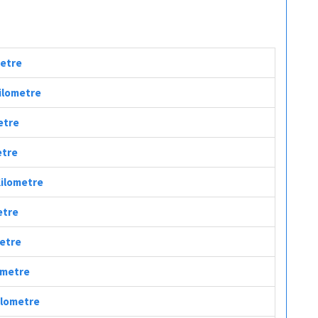
metre
Kilometre
metre
etre
 Kilometre
etre
metre
lometre
Kilometre