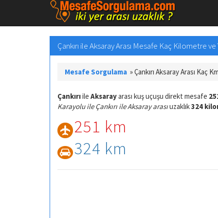
Çankırı ile Aksaray Arası Mesafe Kaç Kilometre ve 
Mesafe Sorgulama
»
Çankırı Aksaray Arası Kaç K
Çankırı
ile
Aksaray
arası kuş uçuşu direkt mesafe
25
Karayolu ile Çankırı ile Aksaray arası
uzaklık
324 kil
251 km
324 km