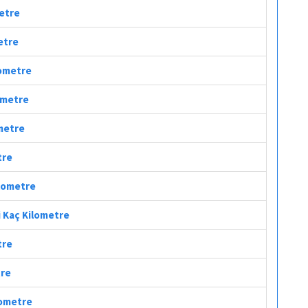
metre
etre
lometre
lometre
ometre
tre
ilometre
i Kaç Kilometre
tre
tre
ilometre