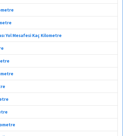
lometre
ometre
ası Yol Mesafesi Kaç Kilometre
re
metre
lometre
tre
metre
etre
ilometre