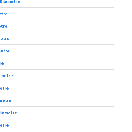
ç Kilometre
etre
etre
metre
metre
re
lometre
metre
ometre
Kilometre
metre