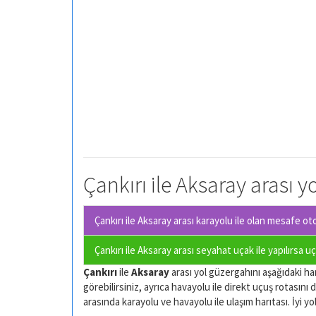
Çankırı ile Aksaray arası y
Çankırı ile Aksaray arası karayolu ile olan
mesafe otom
Çankırı ile Aksaray arası seyahat uçak ile yapılırsa u
Çankırı
ile
Aksaray
arası yol güzergahını aşağıdaki har
görebilirsiniz, ayrıca havayolu ile direkt uçuş rotasını d
arasında karayolu ve havayolu ile ulaşım harıtası. İyi yol