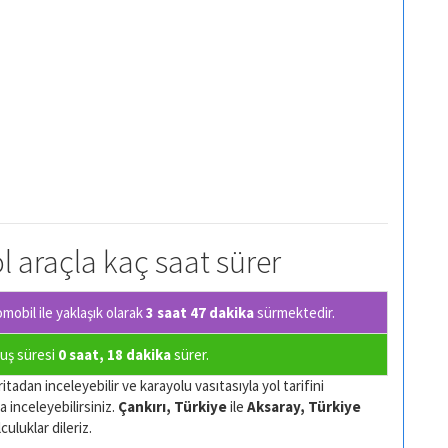
ol araçla kaç saat sürer
obil ile yaklaşık olarak
3 saat 47 dakika
sürmektedir.
çuş süresi
0 saat, 18 dakika
sürer.
itadan inceleyebilir ve karayolu vasıtasıyla yol tarifini
a inceleyebilirsiniz.
Çankırı, Türkiye
ile
Aksaray, Türkiye
culuklar dileriz.