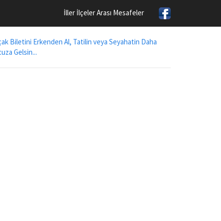
İller İlçeler Arası Mesafeler
ak Biletini Erkenden Al, Tatilin veya Seyahatin Daha
uza Gelsin...