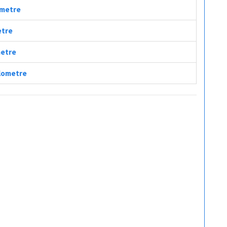
lometre
etre
metre
ilometre