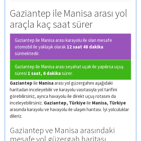
Gaziantep ile Manisa arası yol
araçla kaç saat sürer
Gaziantep ile Manisa arası karayolu ile olan
mesafe
otomobil ile yaklaşık olarak
12 saat 48 dakika
sürmektedir.
Gaziantep ile Manisa arası seyahat uçak ile yapılırsa uçuş
süresi
1 saat, 6 dakika
sürer.
Gaziantep
ile
Manisa
arası yol güzergahını aşağıdaki
haritadan inceleyebilir ve karayolu vasıtasıyla yol tarifini
görebilirsiniz, ayrıca havayolu ile direkt uçuş rotasını da
inceleyebilirsiniz.
Gaziantep, Türkiye
ile
Manisa, Türkiye
arasında karayolu ve havayolu ile ulaşım harıtası. İyi yolculuklar
dileriz.
Gaziantep ve Manisa arasındaki
mesafe yol güzergah haritası