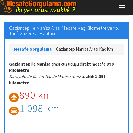
Gaziantep ile Manisa Arası Mesafe Kaç Kilometre ve Yol
Tarifi Güzergah Haritası
Mesafe Sorgulama
»
Gaziantep Manisa Arası Kaç Km
Gaziantep
ile
Manisa
arası kuş uçuşu direkt mesafe
890
kilometre
Karayolu ile Gaziantep ile Manisa arası
uzaklık
1.098
kilometre
890 km
1.098 km