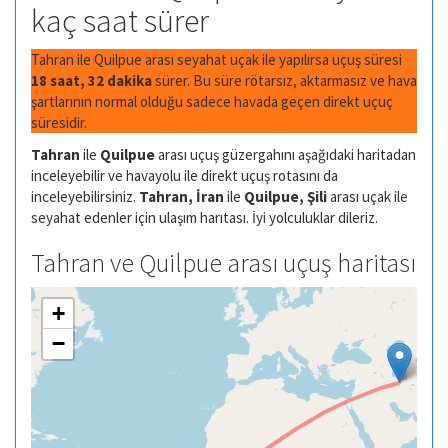
kaç saat sürer
Tahran ile Quilpue arası seyahat uçak ile yapılırsa uçuş süresi
18 saat, 32 dakika
sürer. Bu süre rötarsız, aktarmasız ve hava
şartlarının normal olduğu sadece havada geçen direkt uçuç
süresidir.
Tahran
ile
Quilpue
arası uçuş güzergahını aşağıdaki haritadan
inceleyebilir ve havayolu ile direkt uçuş rotasını da
inceleyebilirsiniz.
Tahran, İran
ile
Quilpue, Şili
arası uçak ile
seyahat edenler için ulaşım harıtası. İyi yolculuklar dileriz.
Tahran ve Quilpue arası uçuş haritası
+
−