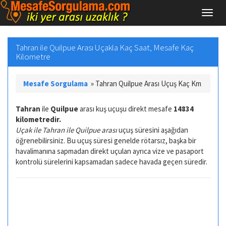
Tahran ile Quilpue Arası Uçakla Kaç Saat, Mesafe Kaç
Kilometre
Mesafe Sorgulama
»
Tahran Quilpue Arası Uçuş Kaç Km
Tahran
ile
Quilpue
arası kuş uçuşu direkt mesafe
14834
kilometredir.
Uçak ile Tahran ile Quilpue arası
uçuş süresini aşağıdan
öğrenebilirsiniz. Bu uçuş süresi genelde rötarsız, başka bir
havalimanına sapmadan direkt uçulan ayrıca vize ve pasaport
kontrolü sürelerini kapsamadan sadece havada geçen süredir.