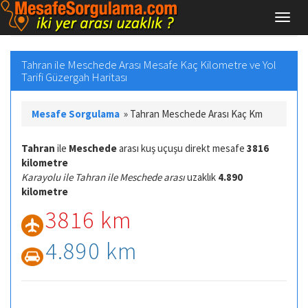
Tahran ile Meschede Arası Mesafe Kaç Kilometre ve Yol
Tarifi Güzergah Haritası
Mesafe Sorgulama
»
Tahran Meschede Arası Kaç Km
Tahran
ile
Meschede
arası kuş uçuşu direkt mesafe
3816
kilometre
Karayolu ile Tahran ile Meschede arası
uzaklık
4.890
kilometre
3816 km
4.890 km