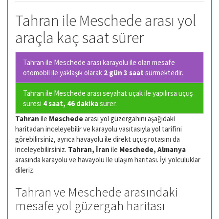
Tahran ile Meschede arası yol
araçla kaç saat sürer
Tahran ile Meschede arası karayolu ile olan
mesafe
otomobil ile yaklaşık olarak
2 gün 3 saat
sürmektedir.
Tahran ile Meschede arası seyahat uçak ile yapılırsa uçuş
süresi
4 saat, 46 dakika
sürer.
Tahran
ile
Meschede
arası yol güzergahını aşağıdaki
haritadan inceleyebilir ve karayolu vasıtasıyla yol tarifini
görebilirsiniz, ayrıca havayolu ile direkt uçuş rotasını da
inceleyebilirsiniz.
Tahran, İran
ile
Meschede, Almanya
arasında karayolu ve havayolu ile ulaşım harıtası. İyi yolculuklar
dileriz.
Tahran ve Meschede arasındaki
mesafe yol güzergah haritası