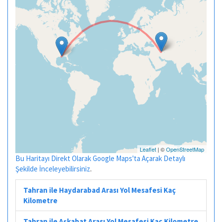
Leaflet
| ©
OpenStreetMap
Bu Haritayı Direkt Olarak Google Maps'ta Açarak Detaylı
Şekilde İnceleyebilirsiniz
.
Tahran ile Haydarabad Arası Yol Mesafesi Kaç
Kilometre
Tahran ile Aşkabat Arası Yol Mesafesi Kaç Kilometre