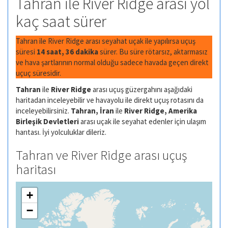
Tahran ile River Ridge arası yol
kaç saat sürer
Tahran ile River Ridge arası seyahat uçak ile yapılırsa uçuş
süresi
14 saat, 36 dakika
sürer. Bu süre rötarsız, aktarmasız
ve hava şartlarının normal olduğu sadece havada geçen direkt
uçuç süresidir.
Tahran
ile
River Ridge
arası uçuş güzergahını aşağıdaki
haritadan inceleyebilir ve havayolu ile direkt uçuş rotasını da
inceleyebilirsiniz.
Tahran, İran
ile
River Ridge, Amerika
Birleşik Devletleri
arası uçak ile seyahat edenler için ulaşım
harıtası. İyi yolculuklar dileriz.
Tahran ve River Ridge arası uçuş
haritası
+
−