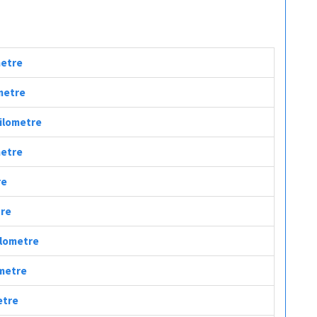
metre
ometre
Kilometre
metre
re
tre
ilometre
ometre
etre