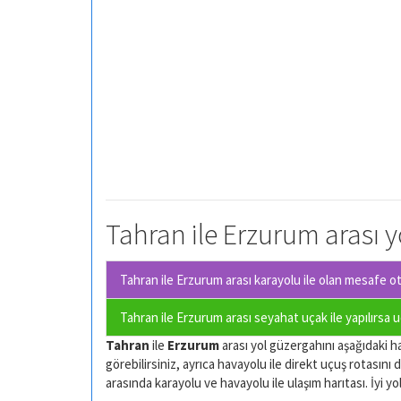
Tahran ile Erzurum arası y
Tahran ile Erzurum arası karayolu ile olan
mesafe oto
Tahran ile Erzurum arası seyahat uçak ile yapılırsa 
Tahran
ile
Erzurum
arası yol güzergahını aşağıdaki har
görebilirsiniz, ayrıca havayolu ile direkt uçuş rotasını d
arasında karayolu ve havayolu ile ulaşım harıtası. İyi yol