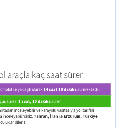
ol araçla kaç saat sürer
mobil ile yaklaşık olarak
14 saat 10 dakika
sürmektedir.
uçuş süresi
1 saat, 15 dakika
sürer.
itadan inceleyebilir ve karayolu vasıtasıyla yol tarifini
a inceleyebilirsiniz.
Tahran, İran
ile
Erzurum, Türkiye
culuklar dileriz.