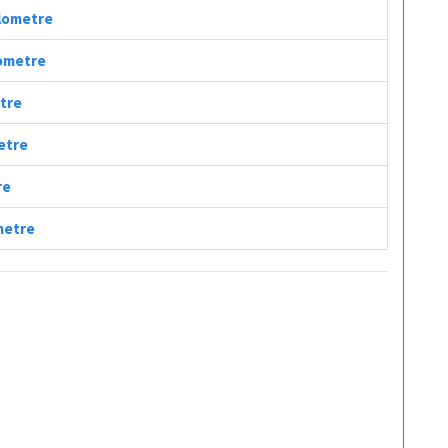
ilometre
lometre
etre
metre
re
ometre