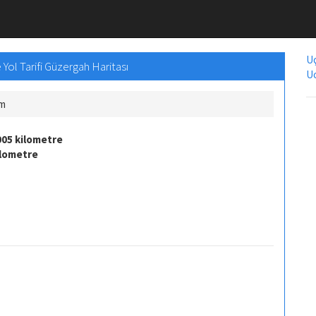
Uç
Yol Tarifi Güzergah Haritası
Uc
Km
005 kilometre
ilometre