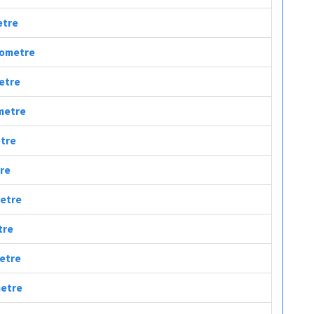
etre
ilometre
metre
ometre
etre
etre
metre
tre
metre
metre