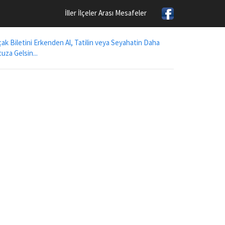
İller İlçeler Arası Mesafeler
ak Biletini Erkenden Al, Tatilin veya Seyahatin Daha
uza Gelsin...