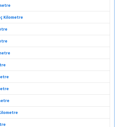
ometre
aç Kilometre
etre
etre
ometre
tre
metre
metre
metre
 Kilometre
tre