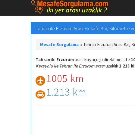
Tahran ile Erzurum Arası Mesafe Kaç Kilometre ve 
Mesafe Sorgulama
»
Tahran Erzurum Arası Kaç 
Tahran
ile
Erzurum
arası kuş uçuşu direkt mesafe
1
Karayolu ile Tahran ile Erzurum arası
uzaklık
1.213 k
1005 km
1.213 km