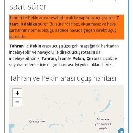
saat sürer
Tahran ile Pekin arası seyahat uçak ile yapılırsa uçuş süresi
7
saat, 0 dakika
sürer. Bu süre rötarsız, aktarmasız ve hava
şartlarının normal olduğu sadece havada geçen direkt uçuç
süresidir.
Tahran
ile
Pekin
arası uçuş güzergahını aşağıdaki haritadan
inceleyebilir ve havayolu ile direkt uçuş rotasını da
inceleyebilirsiniz.
Tahran, İran
ile
Pekin, Çin
arası uçak ile
seyahat edenler için ulaşım harıtası. İyi yolculuklar dileriz.
Tahran ve Pekin arası uçuş haritası
+
−