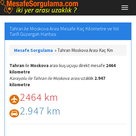
Tahran ile Moskova Arası Mesafe Kaç Kilometre ve Yol
Tarifi Güzergah Haritası
Mesafe Sorgulama
»
Tahran Moskova Arası Kaç Km
Tahran
ile
Moskova
arası kuş uçuşu direkt mesafe
2464
kilometre
Karayolu ile Tahran ile Moskova arası
uzaklık
2.947
kilometre
2464 km
2.947 km