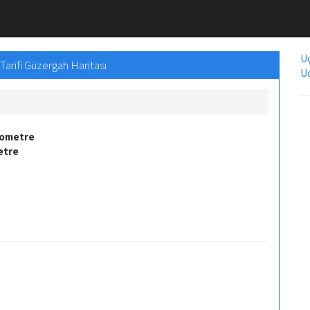
Uç
Tarifi Güzergah Haritası
Uc
lometre
etre