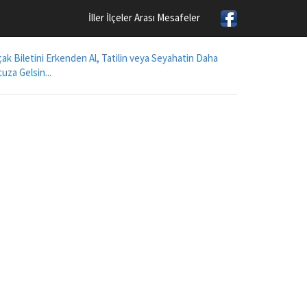
İller İlçeler Arası Mesafeler
ak Biletini Erkenden Al, Tatilin veya Seyahatin Daha
uza Gelsin...