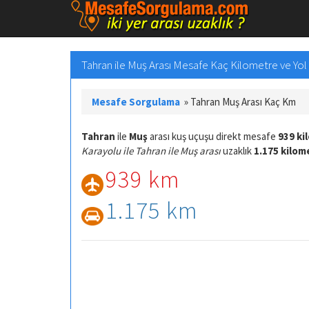
Tahran ile Muş Arası Mesafe Kaç Kilometre ve Yol 
Mesafe Sorgulama
»
Tahran Muş Arası Kaç Km
Tahran
ile
Muş
arası kuş uçuşu direkt mesafe
939 ki
Karayolu ile Tahran ile Muş arası
uzaklık
1.175 kilom
939 km
1.175 km