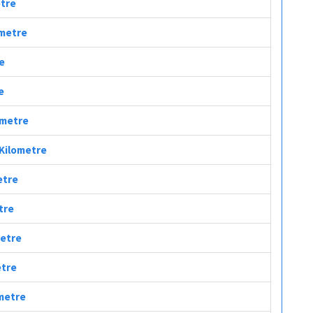
etre
ometre
re
e
lometre
 Kilometre
etre
tre
metre
etre
ometre