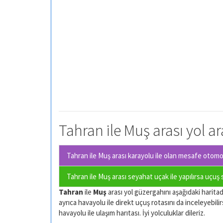
Tahran ile Muş arası yol a
Tahran ile Muş arası karayolu ile olan
mesafe otomobi
Tahran ile Muş arası seyahat uçak ile yapılırsa uçuş
Tahran
ile
Muş
arası yol güzergahını aşağıdaki haritada
ayrıca havayolu ile direkt uçuş rotasını da inceleyebilir
havayolu ile ulaşım harıtası. İyi yolculuklar dileriz.