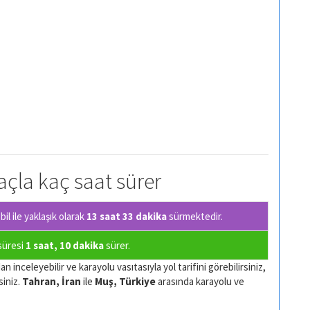
raçla kaç saat sürer
l ile yaklaşık olarak
13 saat 33 dakika
sürmektedir.
 süresi
1 saat, 10 dakika
sürer.
n inceleyebilir ve karayolu vasıtasıyla yol tarifini görebilirsiniz,
siniz.
Tahran, İran
ile
Muş, Türkiye
arasında karayolu ve