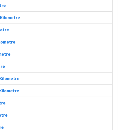
tre
ç Kilometre
metre
ilometre
ometre
tre
 Kilometre
 Kilometre
tre
etre
re