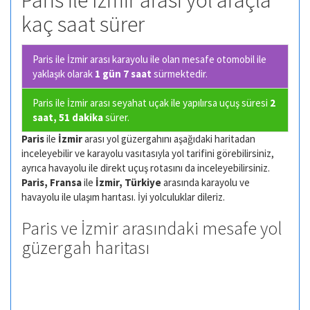
Paris ile İzmir arası yol araçla
kaç saat sürer
Paris ile İzmir arası karayolu ile olan
mesafe otomobil ile
yaklaşık olarak
1 gün 7 saat
sürmektedir.
Paris ile İzmir arası seyahat uçak ile yapılırsa uçuş süresi
2
saat, 51 dakika
sürer.
Paris
ile
İzmir
arası yol güzergahını aşağıdaki haritadan
inceleyebilir ve karayolu vasıtasıyla yol tarifini görebilirsiniz,
ayrıca havayolu ile direkt uçuş rotasını da inceleyebilirsiniz.
Paris, Fransa
ile
İzmir, Türkiye
arasında karayolu ve
havayolu ile ulaşım harıtası. İyi yolculuklar dileriz.
Paris ve İzmir arasındaki mesafe yol
güzergah haritası