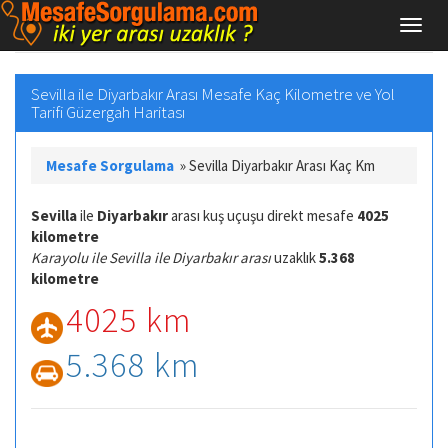
Sevilla ile Diyarbakır Arası Mesafe Kaç Kilometre ve Yol
Tarifi Güzergah Haritası
Mesafe Sorgulama
»
Sevilla Diyarbakır Arası Kaç Km
Sevilla
ile
Diyarbakır
arası kuş uçuşu direkt mesafe
4025
kilometre
Karayolu ile Sevilla ile Diyarbakır arası
uzaklık
5.368
kilometre
4025 km
5.368 km