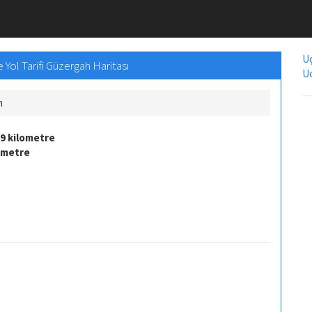
Uç
 Yol Tarifi Güzergah Haritası
Uc
m
9 kilometre
ometre