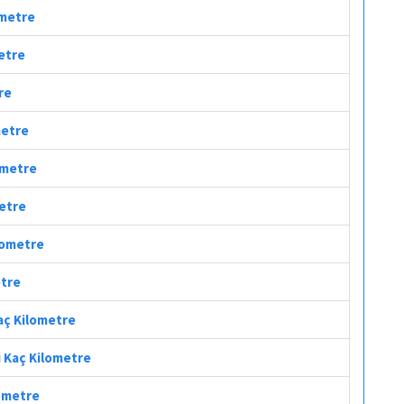
ometre
metre
re
metre
lometre
metre
ilometre
etre
Kaç Kilometre
si Kaç Kilometre
lometre