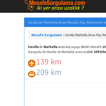
Sevilla ile Marbella Arası Mesafe Kaç Kilometre ve
Mesafe Sorgulama
»
Sevilla Marbella Arası Kaç K
Sevilla
ile
Marbella
arası kuş uçuşu direkt mesafe
13
Karayolu ile Sevilla ile Marbella arası
uzaklık
209 kil
139 km
209 km