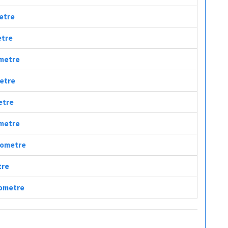
metre
etre
ometre
metre
metre
ometre
ilometre
tre
ilometre