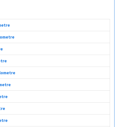
ometre
ilometre
re
etre
ilometre
ometre
metre
tre
metre