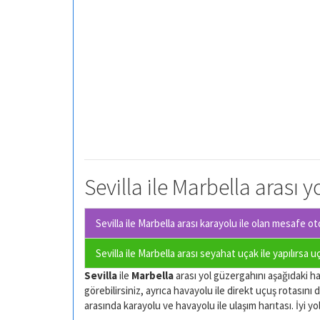
Sevilla ile Marbella arası 
Sevilla ile Marbella arası karayolu ile olan
mesafe oto
Sevilla ile Marbella arası seyahat uçak ile yapılırsa 
Sevilla
ile
Marbella
arası yol güzergahını aşağıdaki har
görebilirsiniz, ayrıca havayolu ile direkt uçuş rotasını d
arasında karayolu ve havayolu ile ulaşım harıtası. İyi yol