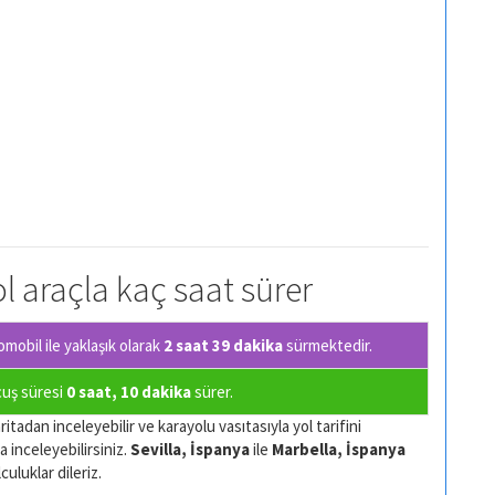
yol araçla kaç saat sürer
mobil ile yaklaşık olarak
2 saat 39 dakika
sürmektedir.
uçuş süresi
0 saat, 10 dakika
sürer.
itadan inceleyebilir ve karayolu vasıtasıyla yol tarifini
a inceleyebilirsiniz.
Sevilla, İspanya
ile
Marbella, İspanya
culuklar dileriz.