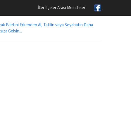
İller İlçeler Arası Mesafeler
ak Biletini Erkenden Al, Tatilin veya Seyahatin Daha
uza Gelsin...