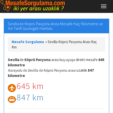
Sevilla ile Köprü Pavyonu Arası Mesafe Kaç Kilometre ve
Yol Tarifi Güzergah Haritası
Mesafe Sorgulama
»
Sevilla Köprü Pavyonu Arası Kaç
Km
Sevilla
ile
Köprü Pavyonu
arası kuş uçuşu direkt mesafe
645
kilometre
Karayolu ile Sevilla ile Köprü Pavyonu arası
uzaklık
847
kilometre
645 km
847 km