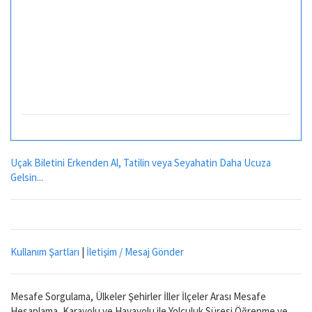
Uçak Biletini Erkenden Al, Tatilin veya Seyahatin Daha Ucuza
Gelsin...
Kullanım Şartları
|
İletişim / Mesaj Gönder
Mesafe Sorgulama, Ülkeler Şehirler İller İlçeler Arası Mesafe
Hesaplama, Karayolu ve Havayolu ile Yolculuk Süresi Öğrenme ve