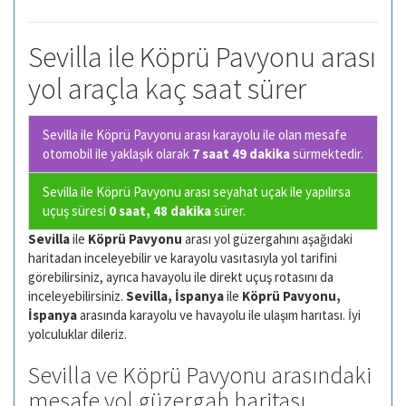
Sevilla ile Köprü Pavyonu arası
yol araçla kaç saat sürer
Sevilla ile Köprü Pavyonu arası karayolu ile olan
mesafe
otomobil ile yaklaşık olarak
7 saat 49 dakika
sürmektedir.
Sevilla ile Köprü Pavyonu arası seyahat uçak ile yapılırsa
uçuş süresi
0 saat, 48 dakika
sürer.
Sevilla
ile
Köprü Pavyonu
arası yol güzergahını aşağıdaki
haritadan inceleyebilir ve karayolu vasıtasıyla yol tarifini
görebilirsiniz, ayrıca havayolu ile direkt uçuş rotasını da
inceleyebilirsiniz.
Sevilla, İspanya
ile
Köprü Pavyonu,
İspanya
arasında karayolu ve havayolu ile ulaşım harıtası. İyi
yolculuklar dileriz.
Sevilla ve Köprü Pavyonu arasındaki
mesafe yol güzergah haritası