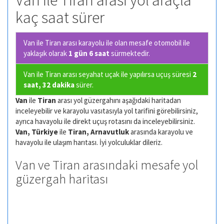
Van ile Tiran arası yol araçla
kaç saat sürer
Van ile Tiran arası karayolu ile olan
mesafe otomobil ile
yaklaşık olarak
1 gün 6 saat
sürmektedir.
Van ile Tiran arası seyahat uçak ile yapılırsa uçuş süresi
2
saat, 32 dakika
sürer.
Van
ile
Tiran
arası yol güzergahını aşağıdaki haritadan
inceleyebilir ve karayolu vasıtasıyla yol tarifini görebilirsiniz,
ayrıca havayolu ile direkt uçuş rotasını da inceleyebilirsiniz.
Van, Türkiye
ile
Tiran, Arnavutluk
arasında karayolu ve
havayolu ile ulaşım harıtası. İyi yolculuklar dileriz.
Van ve Tiran arasındaki mesafe yol
güzergah haritası