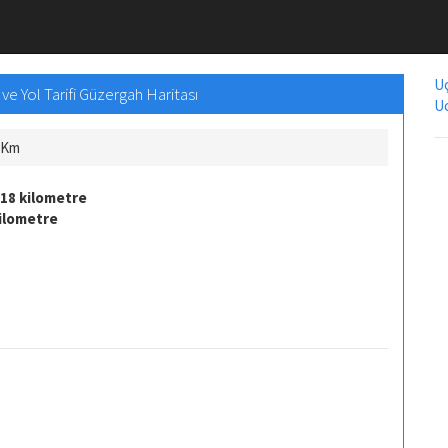
Uç
e Yol Tarifi Güzergah Haritası
Uc
ç Km
18 kilometre
kilometre