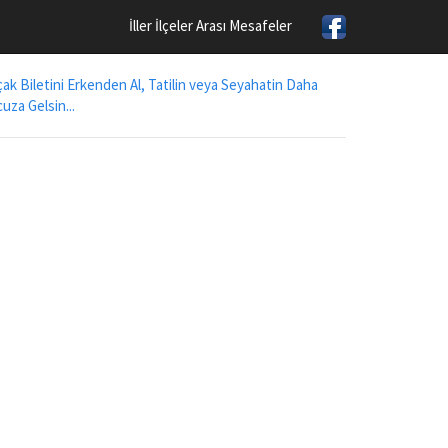
İller İlçeler Arası Mesafeler
ak Biletini Erkenden Al, Tatilin veya Seyahatin Daha
uza Gelsin...