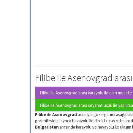
Filibe ile Asenovgrad arası
Filibe ile Asenovgrad arası karayolu ile olan
mesafe o
Filibe ile Asenovgrad arası seyahat uçak ile yapılırs
Filibe
ile
Asenovgrad
arası yol güzergahını aşağıdaki 
görebilirsiniz, ayrıca havayolu ile direkt uçuş rotasını d
Bulgaristan
arasında karayolu ve havayolu ile ulaşım har