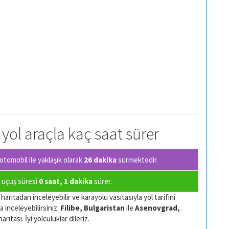
 yol araçla kaç saat sürer
tomobil ile yaklaşık olarak
26 dakika
sürmektedir.
a uçuş süresi
0 saat, 1 dakika
sürer.
haritadan inceleyebilir ve karayolu vasıtasıyla yol tarifini
a inceleyebilirsiniz.
Filibe, Bulgaristan
ile
Asenovgrad,
ıtası. İyi yolculuklar dileriz.