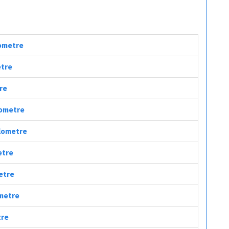
lometre
etre
tre
ilometre
ilometre
etre
metre
ometre
tre