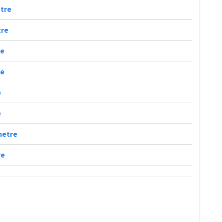
etre
tre
re
re
e
e
ometre
re