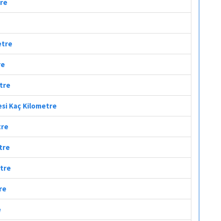
tre
etre
re
etre
fesi Kaç Kilometre
tre
tre
etre
re
e