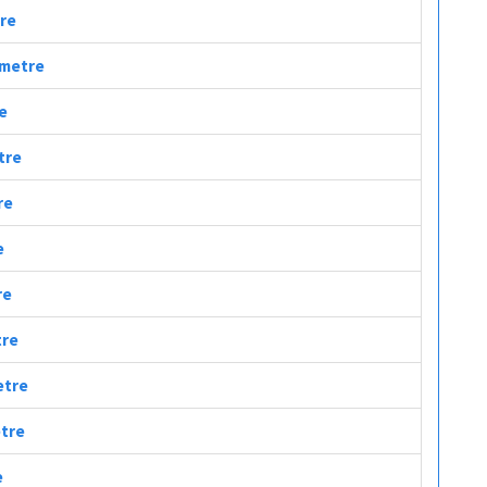
tre
lometre
re
tre
re
e
re
tre
etre
etre
e