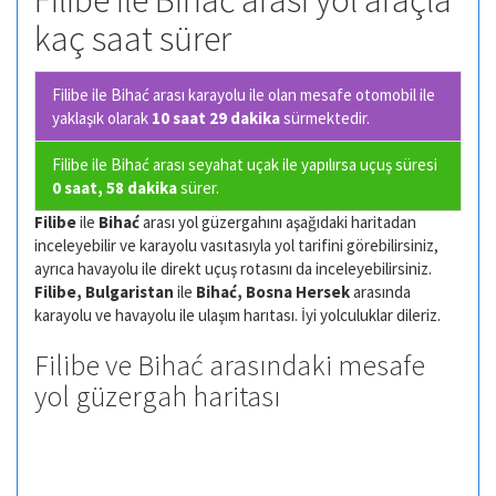
Filibe ile Bihać arası yol araçla
kaç saat sürer
Filibe ile Bihać arası karayolu ile olan
mesafe otomobil ile
yaklaşık olarak
10 saat 29 dakika
sürmektedir.
Filibe ile Bihać arası seyahat uçak ile yapılırsa uçuş süresi
0 saat, 58 dakika
sürer.
Filibe
ile
Bihać
arası yol güzergahını aşağıdaki haritadan
inceleyebilir ve karayolu vasıtasıyla yol tarifini görebilirsiniz,
ayrıca havayolu ile direkt uçuş rotasını da inceleyebilirsiniz.
Filibe, Bulgaristan
ile
Bihać, Bosna Hersek
arasında
karayolu ve havayolu ile ulaşım harıtası. İyi yolculuklar dileriz.
Filibe ve Bihać arasındaki mesafe
yol güzergah haritası