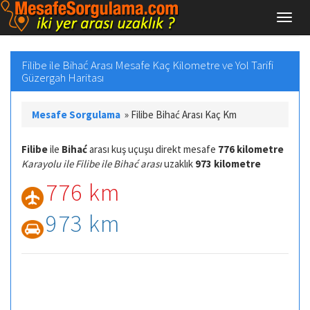
Filibe ile Bihać Arası Mesafe Kaç Kilometre ve Yol Tarifi
Güzergah Haritası
Mesafe Sorgulama
»
Filibe Bihać Arası Kaç Km
Filibe
ile
Bihać
arası kuş uçuşu direkt mesafe
776 kilometre
Karayolu ile Filibe ile Bihać arası
uzaklık
973 kilometre
776 km
973 km