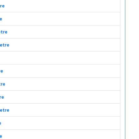
tre
re
etre
metre
re
tre
re
metre
e
re