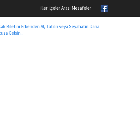
İller İlçeler Arası Mesafeler
ak Biletini Erkenden Al, Tatilin veya Seyahatin Daha
uza Gelsin...