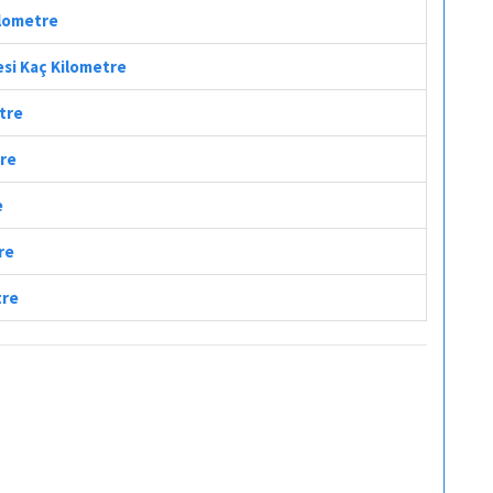
ilometre
fesi Kaç Kilometre
etre
tre
e
re
tre