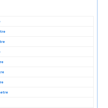
e
etre
tre
e
tre
tre
tre
metre