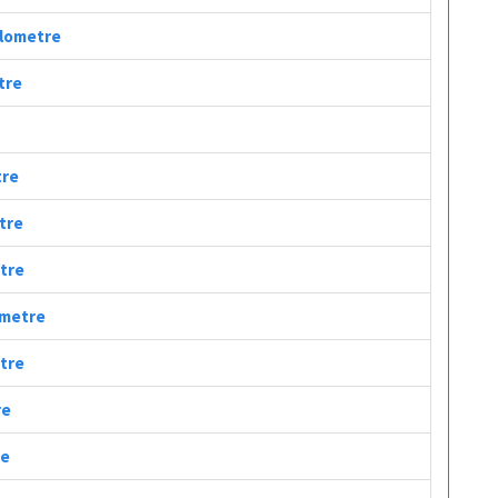
Kilometre
tre
tre
etre
etre
lometre
etre
re
re