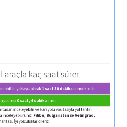
ol araçla kaç saat sürer
mobil ile yaklaşık olarak
1 saat 30 dakika
sürmektedir.
uçuş süresi
0 saat, 4 dakika
sürer.
itadan inceleyebilir ve karayolu vasıtasıyla yol tarifini
a inceleyebilirsiniz.
Filibe, Bulgaristan
ile
Velingrad,
ıtası. İyi yolculuklar dileriz.