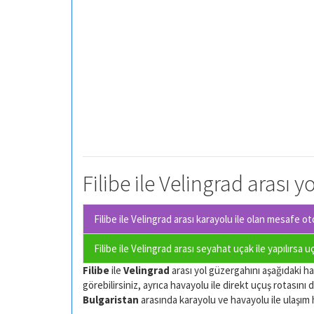
Filibe ile Velingrad arası y
Filibe ile Velingrad arası karayolu ile olan
mesafe oto
Filibe ile Velingrad arası seyahat uçak ile yapılırsa 
Filibe
ile
Velingrad
arası yol güzergahını aşağıdaki har
görebilirsiniz, ayrıca havayolu ile direkt uçuş rotasını d
Bulgaristan
arasında karayolu ve havayolu ile ulaşım har