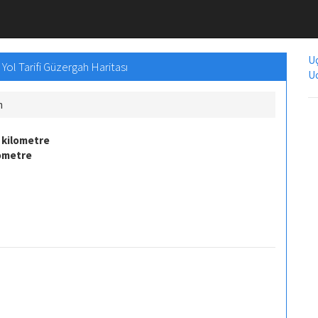
Uç
Yol Tarifi Güzergah Haritası
Uc
m
 kilometre
lometre