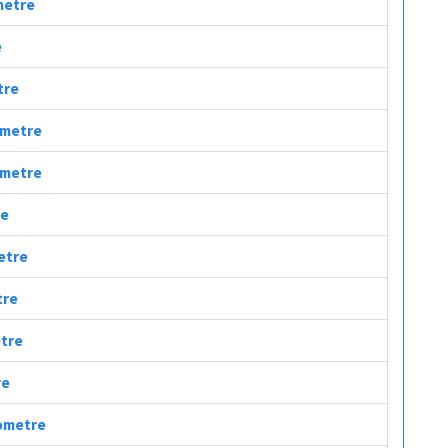
ometre
e
tre
lometre
lometre
re
metre
tre
etre
re
lometre