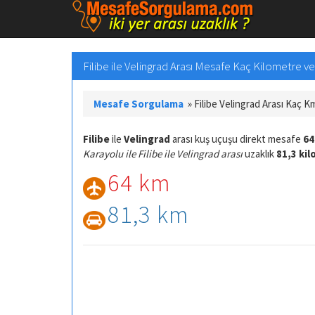
Filibe ile Velingrad Arası Mesafe Kaç Kilometre ve 
Mesafe Sorgulama
»
Filibe Velingrad Arası Kaç K
Filibe
ile
Velingrad
arası kuş uçuşu direkt mesafe
64
Karayolu ile Filibe ile Velingrad arası
uzaklık
81,3 ki
64 km
81,3 km