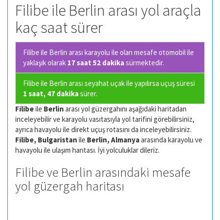
Filibe ile Berlin arası yol araçla
kaç saat sürer
Filibe ile Berlin arası karayolu ile olan
mesafe otomobil ile
yaklaşık olarak
17 saat 52 dakika
sürmektedir.
Filibe ile Berlin arası seyahat uçak ile yapılırsa uçuş süresi
1 saat, 47 dakika
sürer.
Filibe
ile
Berlin
arası yol güzergahını aşağıdaki haritadan
inceleyebilir ve karayolu vasıtasıyla yol tarifini görebilirsiniz,
ayrıca havayolu ile direkt uçuş rotasını da inceleyebilirsiniz.
Filibe, Bulgaristan
ile
Berlin, Almanya
arasında karayolu ve
havayolu ile ulaşım harıtası. İyi yolculuklar dileriz.
Filibe ve Berlin arasındaki mesafe
yol güzergah haritası