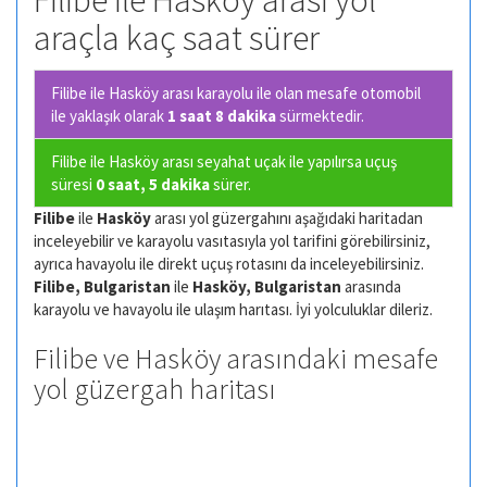
Filibe ile Hasköy arası yol
araçla kaç saat sürer
Filibe ile Hasköy arası karayolu ile olan
mesafe otomobil
ile yaklaşık olarak
1 saat 8 dakika
sürmektedir.
Filibe ile Hasköy arası seyahat uçak ile yapılırsa uçuş
süresi
0 saat, 5 dakika
sürer.
Filibe
ile
Hasköy
arası yol güzergahını aşağıdaki haritadan
inceleyebilir ve karayolu vasıtasıyla yol tarifini görebilirsiniz,
ayrıca havayolu ile direkt uçuş rotasını da inceleyebilirsiniz.
Filibe, Bulgaristan
ile
Hasköy, Bulgaristan
arasında
karayolu ve havayolu ile ulaşım harıtası. İyi yolculuklar dileriz.
Filibe ve Hasköy arasındaki mesafe
yol güzergah haritası