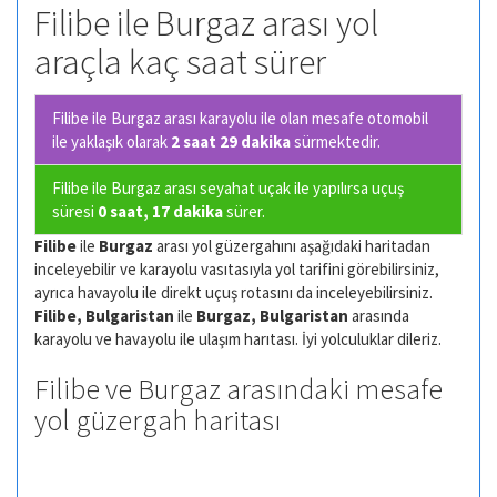
Filibe ile Burgaz arası yol
araçla kaç saat sürer
Filibe ile Burgaz arası karayolu ile olan
mesafe otomobil
ile yaklaşık olarak
2 saat 29 dakika
sürmektedir.
Filibe ile Burgaz arası seyahat uçak ile yapılırsa uçuş
süresi
0 saat, 17 dakika
sürer.
Filibe
ile
Burgaz
arası yol güzergahını aşağıdaki haritadan
inceleyebilir ve karayolu vasıtasıyla yol tarifini görebilirsiniz,
ayrıca havayolu ile direkt uçuş rotasını da inceleyebilirsiniz.
Filibe, Bulgaristan
ile
Burgaz, Bulgaristan
arasında
karayolu ve havayolu ile ulaşım harıtası. İyi yolculuklar dileriz.
Filibe ve Burgaz arasındaki mesafe
yol güzergah haritası