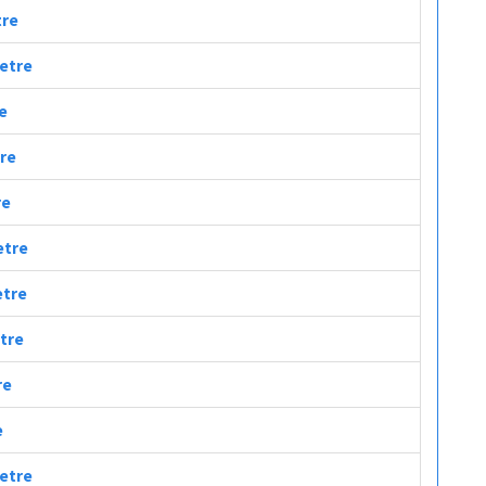
tre
metre
re
tre
re
etre
etre
etre
re
e
metre