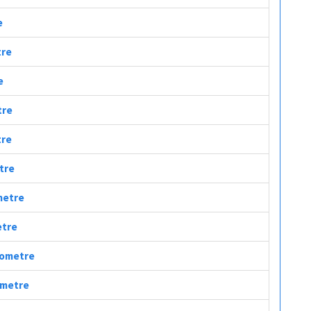
e
tre
e
tre
tre
etre
ometre
etre
ilometre
lometre