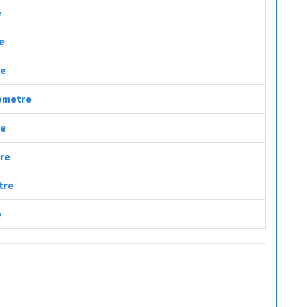
e
re
re
lometre
re
tre
tre
e