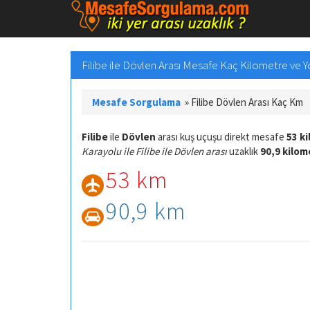
Filibe ile Dövlen Arası Mesafe Kaç Kilometre ve Yo
Mesafe Sorgulama
»
Filibe Dövlen Arası Kaç Km
Filibe
ile
Dövlen
arası kuş uçuşu direkt mesafe
53 k
Karayolu ile Filibe ile Dövlen arası
uzaklık
90,9 kilom
53 km
90,9 km