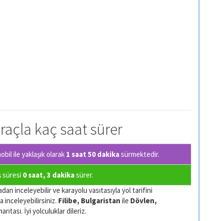
 araçla kaç saat sürer
il ile yaklaşık olarak
1 saat 50 dakika
sürmektedir.
ş süresi
0 saat, 3 dakika
sürer.
dan inceleyebilir ve karayolu vasıtasıyla yol tarifini
a inceleyebilirsiniz.
Filibe, Bulgaristan
ile
Dövlen,
ıtası. İyi yolculuklar dileriz.