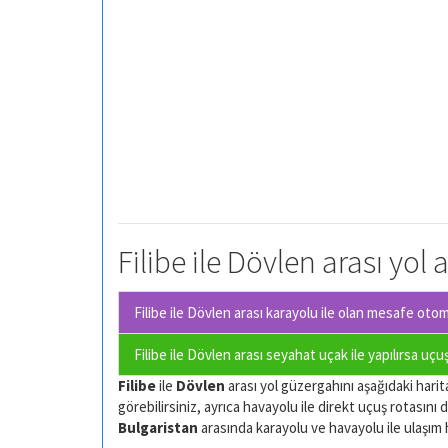
Filibe ile Dövlen arası yol
Filibe ile Dövlen arası karayolu ile olan
mesafe otomob
Filibe ile Dövlen arası seyahat uçak ile yapılırsa uçu
Filibe
ile
Dövlen
arası yol güzergahını aşağıdaki harita
görebilirsiniz, ayrıca havayolu ile direkt uçuş rotasını d
Bulgaristan
arasında karayolu ve havayolu ile ulaşım har