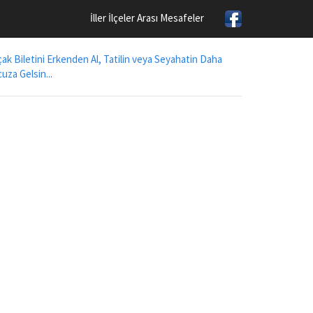
İller İlçeler Arası Mesafeler
ak Biletini Erkenden Al, Tatilin veya Seyahatin Daha
uza Gelsin...