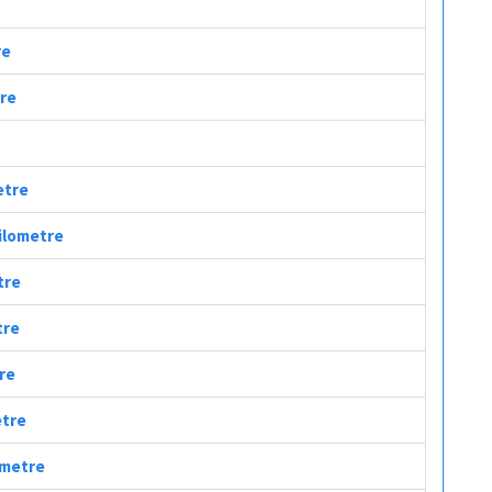
re
tre
etre
Kilometre
tre
tre
tre
etre
lometre