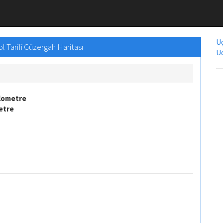
Uç
l Tarifi Güzergah Haritası
Uc
ilometre
etre