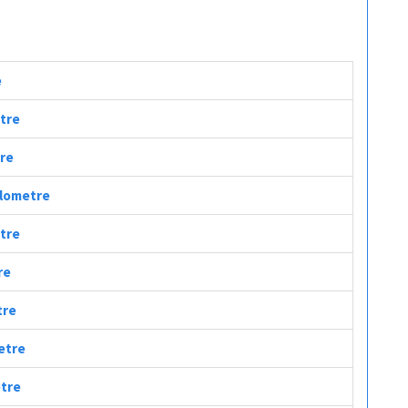
e
etre
tre
Kilometre
etre
re
tre
metre
etre