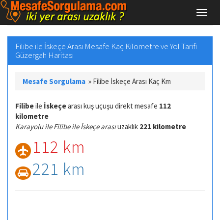
Filibe ile İskeçe Arası Mesafe Kaç Kilometre ve Yol Tarifi
Güzergah Haritası
Mesafe Sorgulama
»
Filibe İskeçe Arası Kaç Km
Filibe
ile
İskeçe
arası kuş uçuşu direkt mesafe
112
kilometre
Karayolu ile Filibe ile İskeçe arası
uzaklık
221 kilometre
112 km
221 km