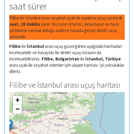
saat sürer
Filibe ile İstanbul arası seyahat uçak ile yapılırsa uçuş süresi
0
saat, 28 dakika
sürer. Bu süre rötarsız, aktarmasız ve hava
şartlarının normal olduğu sadece havada geçen direkt uçuç
süresidir.
Filibe
ile
İstanbul
arası uçuş güzergahını aşağıdaki haritadan
inceleyebilir ve havayolu ile direkt uçuş rotasını da
inceleyebilirsiniz.
Filibe, Bulgaristan
ile
İstanbul, Türkiye
arası uçak ile seyahat edenler için ulaşım harıtası. İyi yolculuklar
dileriz.
Filibe ve İstanbul arası uçuş haritası
+
−