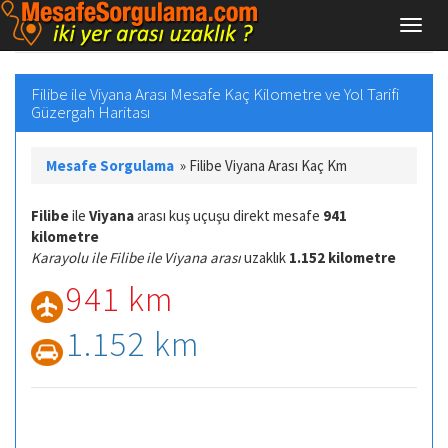
Filibe ile Viyana Arası Mesafe Kaç Kilometre ve Yol Tarifi
Güzergah Haritası
Mesafe Sorgulama
»
Filibe Viyana Arası Kaç Km
Filibe
ile
Viyana
arası kuş uçuşu direkt mesafe
941
kilometre
Karayolu ile Filibe ile Viyana arası
uzaklık
1.152 kilometre
941 km
1.152 km