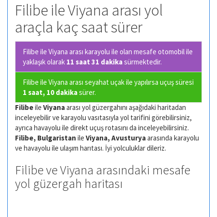
Filibe ile Viyana arası yol
araçla kaç saat sürer
Filibe ile Viyana arası karayolu ile olan
mesafe otomobil ile
yaklaşık olarak
11 saat 31 dakika
sürmektedir.
Filibe ile Viyana arası seyahat uçak ile yapılırsa uçuş süresi
1 saat, 10 dakika
sürer.
Filibe
ile
Viyana
arası yol güzergahını aşağıdaki haritadan
inceleyebilir ve karayolu vasıtasıyla yol tarifini görebilirsiniz,
ayrıca havayolu ile direkt uçuş rotasını da inceleyebilirsiniz.
Filibe, Bulgaristan
ile
Viyana, Avusturya
arasında karayolu
ve havayolu ile ulaşım harıtası. İyi yolculuklar dileriz.
Filibe ve Viyana arasındaki mesafe
yol güzergah haritası