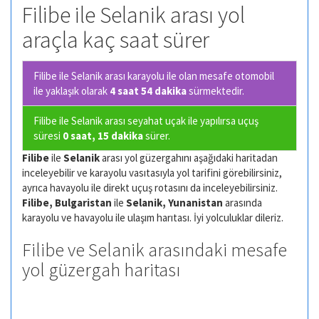
Filibe ile Selanik arası yol
araçla kaç saat sürer
Filibe ile Selanik arası karayolu ile olan
mesafe otomobil
ile yaklaşık olarak
4 saat 54 dakika
sürmektedir.
Filibe ile Selanik arası seyahat uçak ile yapılırsa uçuş
süresi
0 saat, 15 dakika
sürer.
Filibe
ile
Selanik
arası yol güzergahını aşağıdaki haritadan
inceleyebilir ve karayolu vasıtasıyla yol tarifini görebilirsiniz,
ayrıca havayolu ile direkt uçuş rotasını da inceleyebilirsiniz.
Filibe, Bulgaristan
ile
Selanik, Yunanistan
arasında
karayolu ve havayolu ile ulaşım harıtası. İyi yolculuklar dileriz.
Filibe ve Selanik arasındaki mesafe
yol güzergah haritası