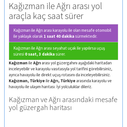
Kağızman ile Ağrı arası yol
araçla kaç saat sürer
Kağızman ile Ağrı arası karayolu ile olan
mesafe otomobil
ile yaklaşık olarak
1 saat 40 dakika
sürmektedir.
Kağızman ile Ağrı arası seyahat uçak ile yapılırsa uçuş
süresi
0 saat, 3 dakika
sürer.
Kağızman
ile
Ağrı
arası yol güzergahını aşağıdaki haritadan
inceleyebilir ve karayolu vasıtasıyla yol tarifini görebilirsiniz,
ayrıca havayolu ile direkt uçuş rotasını da inceleyebilirsiniz.
Kağızman, Türkiye
ile
Ağrı, Türkiye
arasında karayolu ve
havayolu ile ulaşım harıtası. İyi yolculuklar dileriz.
Kağızman ve Ağrı arasındaki mesafe
yol güzergah haritası