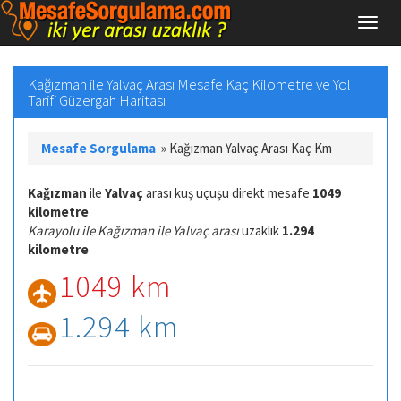
Kağızman ile Yalvaç Arası Mesafe Kaç Kilometre ve Yol
Tarifi Güzergah Haritası
Mesafe Sorgulama
»
Kağızman Yalvaç Arası Kaç Km
Kağızman
ile
Yalvaç
arası kuş uçuşu direkt mesafe
1049
kilometre
Karayolu ile Kağızman ile Yalvaç arası
uzaklık
1.294
kilometre
1049 km
1.294 km