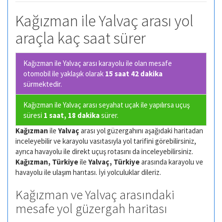
Kağızman ile Yalvaç arası yol
araçla kaç saat sürer
Kağızman ile Yalvaç arası karayolu ile olan
mesafe
otomobil ile yaklaşık olarak
15 saat 42 dakika
sürmektedir.
Kağızman ile Yalvaç arası seyahat uçak ile yapılırsa uçuş
süresi
1 saat, 18 dakika
sürer.
Kağızman
ile
Yalvaç
arası yol güzergahını aşağıdaki haritadan
inceleyebilir ve karayolu vasıtasıyla yol tarifini görebilirsiniz,
ayrıca havayolu ile direkt uçuş rotasını da inceleyebilirsiniz.
Kağızman, Türkiye
ile
Yalvaç, Türkiye
arasında karayolu ve
havayolu ile ulaşım harıtası. İyi yolculuklar dileriz.
Kağızman ve Yalvaç arasındaki
mesafe yol güzergah haritası