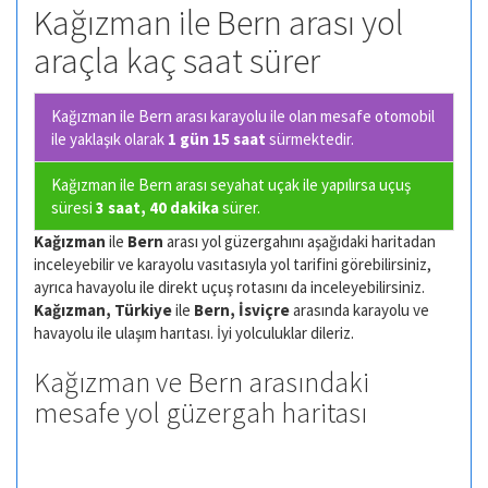
Kağızman ile Bern arası yol
araçla kaç saat sürer
Kağızman ile Bern arası karayolu ile olan
mesafe otomobil
ile yaklaşık olarak
1 gün 15 saat
sürmektedir.
Kağızman ile Bern arası seyahat uçak ile yapılırsa uçuş
süresi
3 saat, 40 dakika
sürer.
Kağızman
ile
Bern
arası yol güzergahını aşağıdaki haritadan
inceleyebilir ve karayolu vasıtasıyla yol tarifini görebilirsiniz,
ayrıca havayolu ile direkt uçuş rotasını da inceleyebilirsiniz.
Kağızman, Türkiye
ile
Bern, İsviçre
arasında karayolu ve
havayolu ile ulaşım harıtası. İyi yolculuklar dileriz.
Kağızman ve Bern arasındaki
mesafe yol güzergah haritası