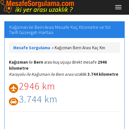
Kağızman ile Bern Arası Mesafe Kaç Kilometre ve Yol
Tarifi Güzergah Haritası
Mesafe Sorgulama
»
Kağızman Bern Arası Kaç Km
Kağızman
ile
Bern
arası kuş uçuşu direkt mesafe
2946
kilometre
Karayolu ile Kağızman ile Bern arası
uzaklık
3.744 kilometre
2946 km
3.744 km