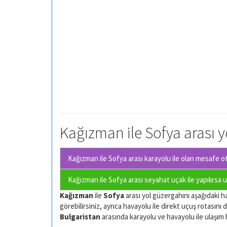
Kağızman ile Sofya arası y
Kağızman ile Sofya arası karayolu ile olan
mesafe oto
Kağızman ile Sofya arası seyahat uçak ile yapılırsa 
Kağızman
ile
Sofya
arası yol güzergahını aşağıdaki har
görebilirsiniz, ayrıca havayolu ile direkt uçuş rotasını d
Bulgaristan
arasında karayolu ve havayolu ile ulaşım har