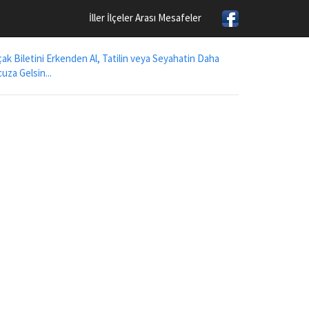
İller İlçeler Arası Mesafeler
ak Biletini Erkenden Al, Tatilin veya Seyahatin Daha
uza Gelsin...