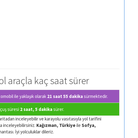
ol araçla kaç saat sürer
mobil ile yaklaşık olarak
21 saat 55 dakika
sürmektedir.
uçuş süresi
2 saat, 5 dakika
sürer.
itadan inceleyebilir ve karayolu vasıtasıyla yol tarifini
a inceleyebilirsiniz.
Kağızman, Türkiye
ile
Sofya,
ıtası. İyi yolculuklar dileriz.