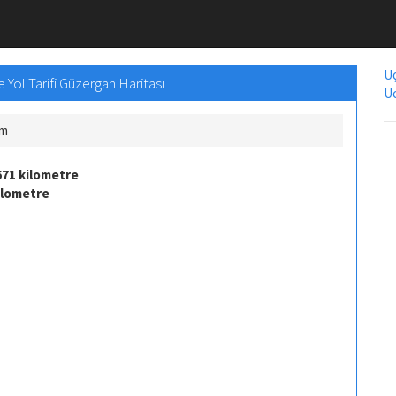
Uç
Yol Tarifi Güzergah Haritası
Uc
Km
671 kilometre
ilometre