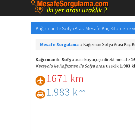
Kağızman ile Sofya Arası Mesafe Kaç Kilometre ve 
Mesafe Sorgulama
»
Kağızman Sofya Arası Kaç 
Kağızman
ile
Sofya
arası kuş uçuşu direkt mesafe
1
Karayolu ile Kağızman ile Sofya arası
uzaklık
1.983 k
1671 km
1.983 km